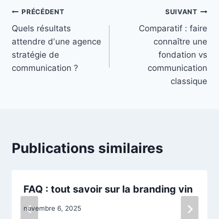
Navigation
PRÉCÉDENT
SUIVANT
Quels résultats
Comparatif : faire
de
attendre dʼune agence
connaître une
l’article
stratégie de
fondation vs
communication ?
communication
classique
Publications similaires
FAQ : tout savoir sur la branding vin
novembre 6, 2025