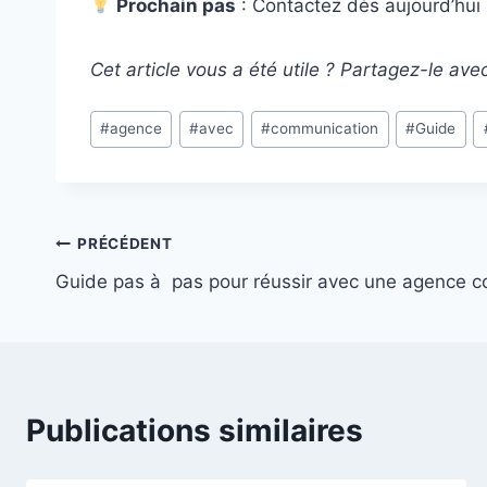
Prochain pas
: Contactez dès aujourd’hu
Cet article vous a été utile ? Partagez-le ave
Étiquettes
#
agence
#
avec
#
communication
#
Guide
de
la
publication :
Navigation
PRÉCÉDENT
Guide pas à pas pour réussir avec une agence 
de
l’article
Publications similaires