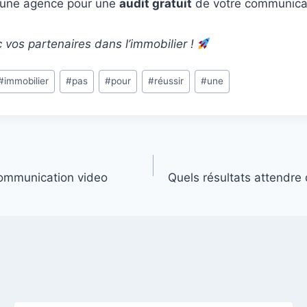
i une agence pour une
audit gratuit
de votre communicat
c vos partenaires dans l’immobilier !
#
immobilier
#
pas
#
pour
#
réussir
#
une
communication video
Quels résultats attendre