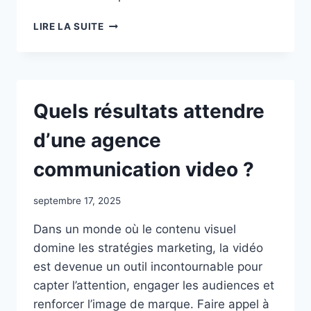
GUIDE
LIRE LA SUITE
PAS
À
PAS
POUR
RÉUSSIR
Quels résultats attendre
AVEC
UNE
dʼune agence
AGENCE
COMMUNICATION
communication video ?
VIDEO
septembre 17, 2025
Dans un monde où le contenu visuel
domine les stratégies marketing, la vidéo
est devenue un outil incontournable pour
capter l’attention, engager les audiences et
renforcer l’image de marque. Faire appel à