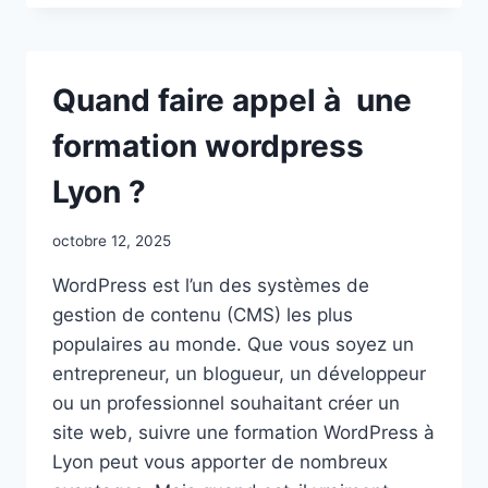
VRAIMENT
FAIRE
UNE
STRATÉGIE
Quand faire appel à une
DIGITALE
DROIT
formation wordpress
POUR
VOUS
Lyon ?
?
octobre 12, 2025
WordPress est l’un des systèmes de
gestion de contenu (CMS) les plus
populaires au monde. Que vous soyez un
entrepreneur, un blogueur, un développeur
ou un professionnel souhaitant créer un
site web, suivre une formation WordPress à
Lyon peut vous apporter de nombreux