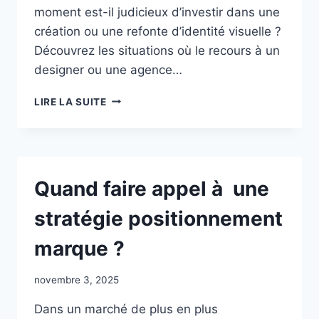
moment est-il judicieux d’investir dans une
création ou une refonte d’identité visuelle ?
Découvrez les situations où le recours à un
designer ou une agence…
QUAND
LIRE LA SUITE
FAIRE
APPEL
À
UNE
CRÉATION
Quand faire appel à une
IDENTITÉ
VISUELLE
stratégie positionnement
?
marque ?
novembre 3, 2025
Dans un marché de plus en plus