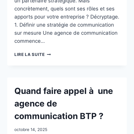
un partenaire stratégique. Mais
concrètement, quels sont ses rôles et ses
apports pour votre entreprise ? Décryptage.
1. Définir une stratégie de communication
sur mesure Une agence de communication
commence…
QUE
LIRE LA SUITE
PEUT
VRAIMENT
FAIRE
UNE
AGENCE
Quand faire appel à une
CONSEIL
EN
agence de
COMMUNICATION
GLOBALE
communication BTP ?
POUR
VOUS
?
octobre 14, 2025