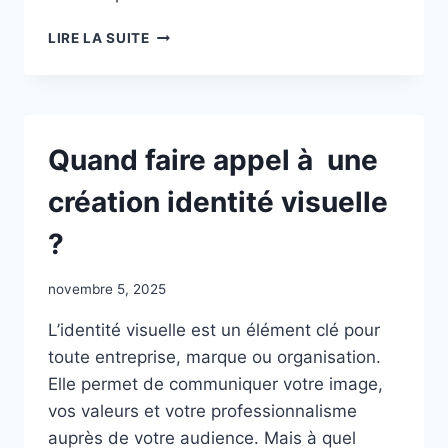
QUE
LIRE LA SUITE
PEUT
VRAIMENT
FAIRE
UNE
METTRE
Quand faire appel à une
EN
VALEUR
création identité visuelle
LIEU
TOURISTIQUE
?
POUR
VOUS
?
novembre 5, 2025
L’identité visuelle est un élément clé pour
toute entreprise, marque ou organisation.
Elle permet de communiquer votre image,
vos valeurs et votre professionnalisme
auprès de votre audience. Mais à quel