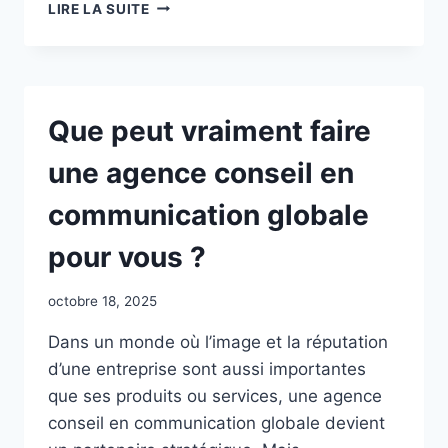
QUAND
LIRE LA SUITE
FAIRE
APPEL
À
UNE
IDENTITÉ
Que peut vraiment faire
VISUELLE
AGENCE
une agence conseil en
IMMOBILIÈRE
?
communication globale
pour vous ?
octobre 18, 2025
Dans un monde où l’image et la réputation
d’une entreprise sont aussi importantes
que ses produits ou services, une agence
conseil en communication globale devient