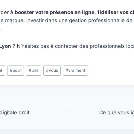
ider à
booster votre présence en ligne
,
fidéliser vos c
e marque, investir dans une gestion professionnelle de
.
Lyon
? N’hésitez pas à contacter des professionnels loc
ut
#
pour
#
une
#
vous
#
vraiment
igitale droit
Ce que vous i