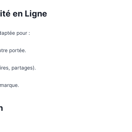
ité en Ligne
aptée pour :
tre portée.
res, partages).
 marque.
n