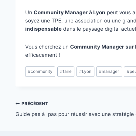
Un
Community Manager à Lyon
peut vous a
soyez une TPE, une association ou une grand
indispensable
dans le paysage digital actuel
Vous cherchez un
Community Manager sur 
efficacement !
Étiquettes
#
community
#
faire
#
Lyon
#
manager
#
pe
de
la
publication :
Navigation
PRÉCÉDENT
Guide pas à pas pour réussir avec une stratégie d
de
l’article