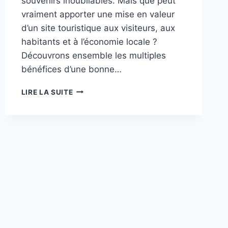
souvenirs inoubliables. Mais que peut
vraiment apporter une mise en valeur
d’un site touristique aux visiteurs, aux
habitants et à l’économie locale ?
Découvrons ensemble les multiples
bénéfices d’une bonne…
QUE
LIRE LA SUITE
PEUT
VRAIMENT
FAIRE
UNE
METTRE
EN
VALEUR
LIEU
TOURISTIQUE
POUR
VOUS
?