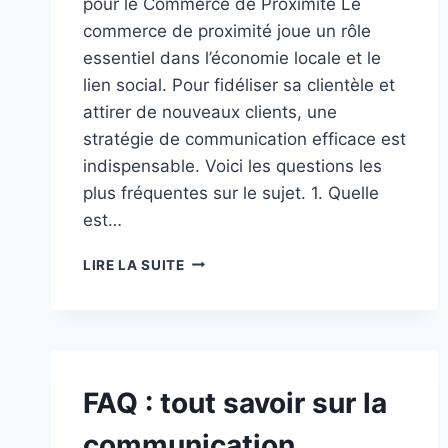
pour le Commerce de Proximité Le
commerce de proximité joue un rôle
essentiel dans l’économie locale et le
lien social. Pour fidéliser sa clientèle et
attirer de nouveaux clients, une
stratégie de communication efficace est
indispensable. Voici les questions les
plus fréquentes sur le sujet. 1. Quelle
est…
FAQ
LIRE LA SUITE
:
TOUT
SAVOIR
SUR
LA
COMMUNICATION
FAQ : tout savoir sur la
COMMERCE
DE
communication