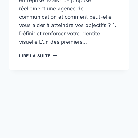
entreprise. Mais que propose
réellement une agence de
communication et comment peut-elle
vous aider à atteindre vos objectifs ? 1.
Définir et renforcer votre identité
visuelle L’un des premiers…
QUE
LIRE LA SUITE
PEUT
VRAIMENT
FAIRE
UNE
AGENCE
DE
COMMUNICATION
LOGO
POUR
VOUS
?