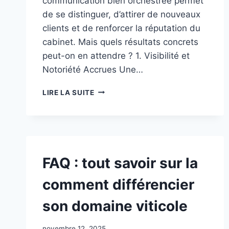
communication bien orchestrée permet
de se distinguer, d’attirer de nouveaux
clients et de renforcer la réputation du
cabinet. Mais quels résultats concrets
peut-on en attendre ? 1. Visibilité et
Notoriété Accrues Une…
QUELS
LIRE LA SUITE
RÉSULTATS
ATTENDRE
DʼUNE
COMMUNICATION
CABINET
DʼAVOCATS
FAQ : tout savoir sur la
?
comment différencier
son domaine viticole
novembre 12, 2025