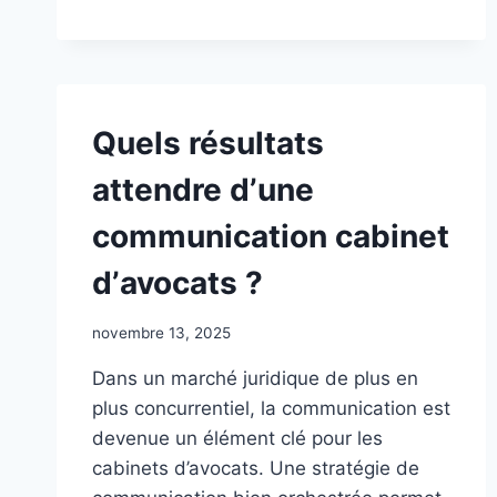
:
TOUT
SAVOIR
SUR
LA
COMMUNICATION
Quels résultats
MÉDICALE
attendre dʼune
communication cabinet
dʼavocats ?
novembre 13, 2025
Dans un marché juridique de plus en
plus concurrentiel, la communication est
devenue un élément clé pour les
cabinets d’avocats. Une stratégie de