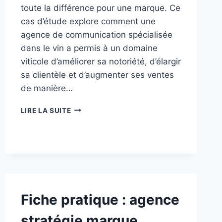
toute la différence pour une marque. Ce
cas d’étude explore comment une
agence de communication spécialisée
dans le vin a permis à un domaine
viticole d’améliorer sa notoriété, d’élargir
sa clientèle et d’augmenter ses ventes
de manière…
ÉTUDE
LIRE LA SUITE
DE
CAS
:
SUCCÈS
GRÂCE
À
UNE
AGENCE
Fiche pratique : agence
DE
COMMUNICATION
stratégie marque