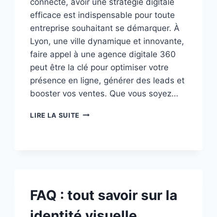
connecté, avoir une stratégie digitale
efficace est indispensable pour toute
entreprise souhaitant se démarquer. À
Lyon, une ville dynamique et innovante,
faire appel à une agence digitale 360
peut être la clé pour optimiser votre
présence en ligne, générer des leads et
booster vos ventes. Que vous soyez…
GUIDE
LIRE LA SUITE
PAS
À
PAS
POUR
RÉUSSIR
AVEC
UNE
FAQ : tout savoir sur la
AGENCE
DIGITALE
identité visuelle
360