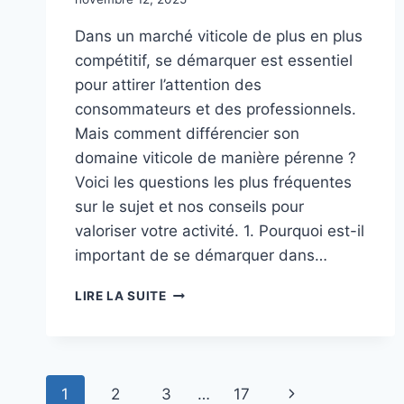
Dans un marché viticole de plus en plus
compétitif, se démarquer est essentiel
pour attirer l’attention des
consommateurs et des professionnels.
Mais comment différencier son
domaine viticole de manière pérenne ?
Voici les questions les plus fréquentes
sur le sujet et nos conseils pour
valoriser votre activité. 1. Pourquoi est-il
important de se démarquer dans…
FAQ
LIRE LA SUITE
:
TOUT
SAVOIR
SUR
Navigation
LA
Page
1
2
3
…
17